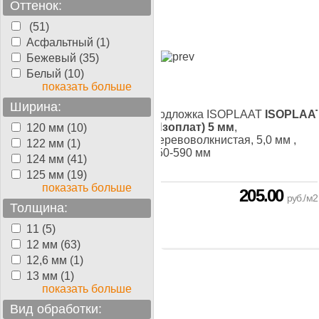
Оттенок:
(51)
Асфальтный (1)
Бежевый (35)
Белый (10)
показать больше
Ширина:
жка Tuplex
Tuplex
,
Подложка ISOPLAAT
ISOPLAA
олиэстирол, 3,0 мм, 110-
(Изоплат) 5 мм
,
120 мм (10)
 мм
Деревоволкнистая, 5,0 мм ,
122 мм (1)
850-590 мм
124 мм (41)
125 мм (19)
показать больше
170.00
205.00
руб./м2
руб./м2
Толщина:
11 (5)
12 мм (63)
12,6 мм (1)
13 мм (1)
показать больше
Вид обработки: