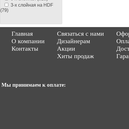
3-х слойная на HDF
(79)
Copyright © 2014-2026 Parquet-pol.ru. Разработка
|
поддержка
Qwer
Главная
Связаться с нами
Офор
|
ItCompany
Продвижение сайтов by «ВзлЁт»
О компании
Дизайнерам
Опл
Контакты
Акции
Дост
Хиты продаж
Гар
Мы принимаем к оплате: