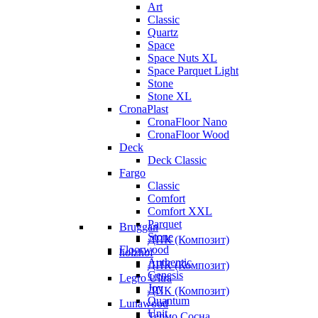
Art
Classic
Quartz
Space
Space Nuts XL
Space Parquet Light
Stone
Stone XL
CronaPlast
CronaFloor Nano
CronaFloor Wood
Deck
Deck Classic
Fargo
Classic
Comfort
Comfort XXL
Parquet
Bruggan
Stone
ДПК (Композит)
Floorwood
holzhof
Authentic
ДПК (Композит)
Genesis
Legro Ultra
Joy
ДПК (Композит)
Quantum
Lunawood
Unit
Термо Сосна