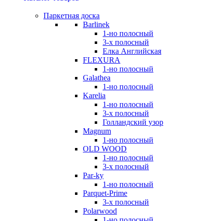
Паркетная доска
Barlinek
1-но полосный
3-х полосный
Елка Английская
FLEXURA
1-но полосный
Galathea
1-но полосный
Karelia
1-но полосный
3-х полосный
Голландский узор
Magnum
1-но полосный
OLD WOOD
1-но полосный
3-х полосный
Par-ky
1-но полосный
Parquet-Prime
3-х полосный
Polarwood
1-но полосный