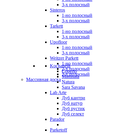
3-х полосный
Sinteros
1-но полосный
3-х полосный
Tarkett
1-но полосный
3-х полосный
Upofloor
1-но полосный
3-х полосный
Weitzer Parkett
1-но полосный
Kochanelli
2-х полосный
Coperto
3-х полосный
Mattinata
Массивная доска
Natura
Sara Savana
Lab Arte
Дуб кантри
Дуб натур
Дуб рустик
Дуб селект
Parador
Parketoff