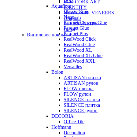
Ultra
ECO CORK ART
Aquafloor
IDENTITY
Classic Glue
NEW CORK VENEERS
Nano
Originals
Parquet Chevron Glue
PERSONALITY
Parquet Glue
склад
Parquet Plus
Виниловое покрытие
RealWood Click
RealWood Glue
RealWood XL
RealWood XL Glue
RealWood XXL
Versailles
Bolon
ARTISAN плитка
ARTISAN рулон
FLOW плитка
FLOW рулон
SILENCE планка
SILENCE плитка
SILENCE рулон
DECORIA
Office Tile
Hoffmann
Decoration