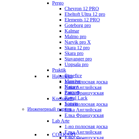
Pergo
Chevron 12 PRO
Ebeltoft Ultra 12 pro
Elements 12 PRO
Goteborg pro
Kalmar
Malmo pro
Narvik pro X
Skara 12 pro
Skara pro
Stavanger pro
Uppsala pro
Praktik
Benefice
Hajnowka
Massive
1-но полосная доска
Nature
Елка Английская
Parquet
Елка Французская
Royal Lack
Kochanelli
Sonata
1-но полосная доска
Инженерный паркет
Елка Английская
Елка Французская
Lab Arte
1-но полосная доска
Елка Английская
CORKART
Елка Французская