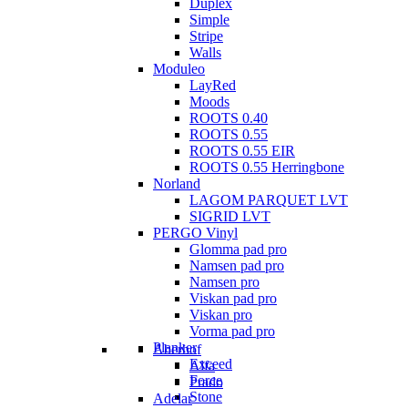
Duplex
Simple
Stripe
Walls
Moduleo
LayRed
Moods
ROOTS 0.40
ROOTS 0.55
ROOTS 0.55 EIR
ROOTS 0.55 Herringbone
Norland
LAGOM PARQUET LVT
SIGRID LVT
PERGO Vinyl
Glomma pad pro
Namsen pad pro
Namsen pro
Viskan pad pro
Viskan pro
Vorma pad pro
Planker
Aberhof
Exceed
Alfa
Force
Prado
Stone
Adelar