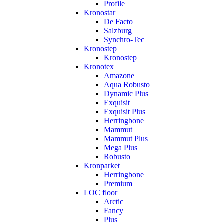
Profile
Kronostar
De Facto
Salzburg
Synchro-Tec
Kronostep
Kronostep
Kronotex
Amazone
Aqua Robusto
Dynamic Plus
Exquisit
Exquisit Plus
Herringbone
Mammut
Mammut Plus
Mega Plus
Robusto
Kronparket
Herringbone
Premium
LOC floor
Arctic
Fancy
Plus