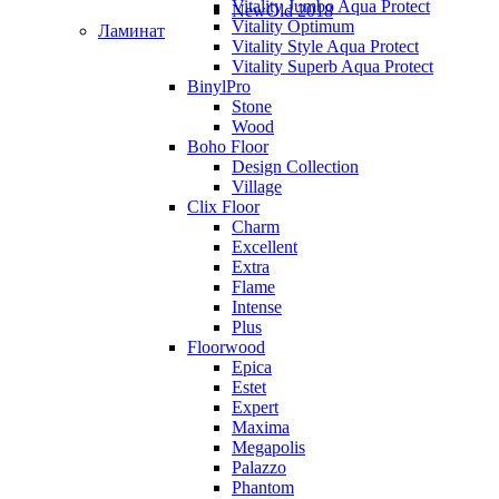
Vitality Jumbo Aqua Protect
NewOld 2018
Vitality Optimum
Ламинат
Vitality Style Aqua Protect
Vitality Superb Aqua Protect
BinylPro
Stone
Wood
Boho Floor
Design Collection
Village
Clix Floor
Charm
Excellent
Extra
Flame
Intense
Plus
Floorwood
Epica
Estet
Expert
Maxima
Megapolis
Palazzo
Phantom