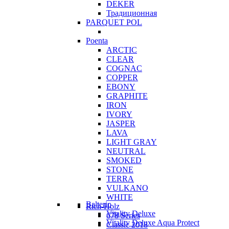
DEKER
Традиционная
PARQUET POL
Poenta
ARCTIC
CLEAR
COGNAC
COPPER
EBONY
GRAPHITE
IRON
IVORY
JASPER
LAVA
LIGHT GRAY
NEUTRAL
SMOKED
STONE
TERRA
VULKANO
WHITE
Balterio
Rich-Holz
Vitality Deluxe
678 Series
Vitality Deluxe Aqua Protect
Classic 2018