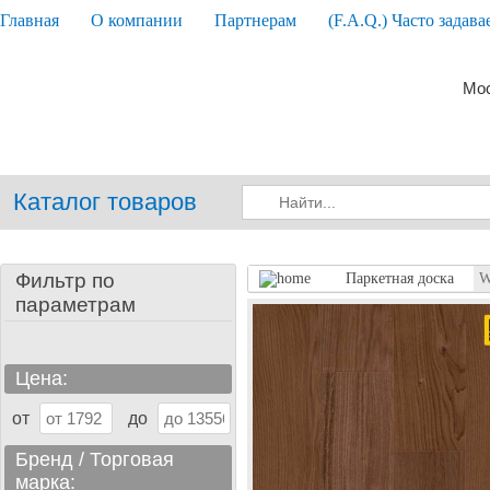
Главная
О компании
Партнерам
(F.A.Q.) Часто задав
Мос
Каталог товаров
Фильтр по
Паркетная доска
W
параметрам
Цена:
от
до
Бренд / Торговая
марка: