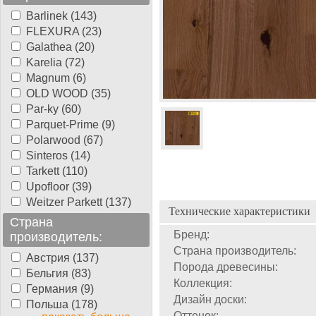
Barlinek (143)
FLEXURA (23)
Galathea (20)
Karelia (72)
Magnum (6)
OLD WOOD (35)
Par-ky (60)
Parquet-Prime (9)
Polarwood (67)
Sinteros (14)
Tarkett (110)
Upofloor (39)
Weitzer Parkett (137)
Технические характеристики
Страна
Бренд:
производитель:
Страна производитель:
Австрия (137)
Порода древесины:
Бельгия (83)
Коллекция:
Германия (9)
Дизайн доски:
Польша (178)
Оттенок: