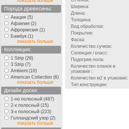
показать больше
Ширина:
Порода древесины:
Длина:
Акация (5)
Толщина:
Афзелия (2)
Вид обработки:
Афрормозия (1)
Покрытие:
Бамбук (1)
Фаска:
показать больше
Количество сучков:
Коллекция:
Селекция / класс:
1 Strip (28)
Подогрев пола:
3 Strip (7)
Количество планок в
Ambient (10)
упаковке :
American Collection (6)
Количество м2 в упаковке:
показать больше
Тип конструкции:
Дизайн доски:
1-но полосный (487)
2-х полосный (15)
3-х полосный (223)
Голландский узор (2)
показать больше