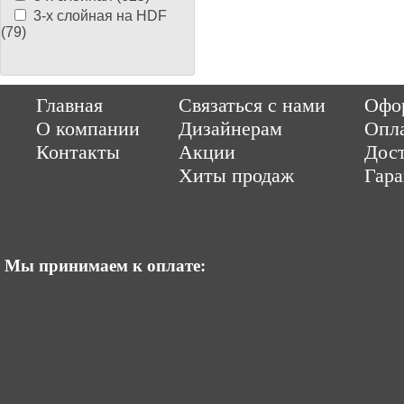
3-х слойная на HDF
(79)
Copyright © 2014-2026 Parquet-pol.ru. Разработка
|
поддержка
Qwer
Главная
Связаться с нами
Офор
|
ItCompany
Продвижение сайтов by «ВзлЁт»
О компании
Дизайнерам
Опл
Контакты
Акции
Дост
Хиты продаж
Гар
Мы принимаем к оплате: