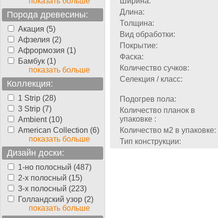
показать больше
Ширина:
Длина:
Порода древесины:
Толщина:
Акация (5)
Вид обработки:
Афзелия (2)
Покрытие:
Афрормозия (1)
Фаска:
Бамбук (1)
Количество сучков:
показать больше
Селекция / класс:
Коллекция:
1 Strip (28)
Подогрев пола:
3 Strip (7)
Количество планок в
упаковке :
Ambient (10)
American Collection (6)
Количество м2 в упаковке:
показать больше
Тип конструкции:
Дизайн доски:
1-но полосный (487)
2-х полосный (15)
3-х полосный (223)
Голландский узор (2)
показать больше