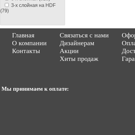
3-х слойная на HDF
(79)
Copyright © 2014-2026 Parquet-pol.ru. Разработка
|
поддержка
Qwer
Главная
Связаться с нами
Офор
|
ItCompany
Продвижение сайтов by «ВзлЁт»
О компании
Дизайнерам
Опл
Контакты
Акции
Дост
Хиты продаж
Гар
Мы принимаем к оплате: