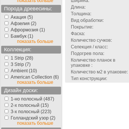
показать больше
Ширина:
Длина:
Порода древесины:
Толщина:
Акация (5)
Вид обработки:
Афзелия (2)
Покрытие:
Афрормозия (1)
Фаска:
Бамбук (1)
Количество сучков:
показать больше
Селекция / класс:
Коллекция:
Подогрев пола:
1 Strip (28)
Количество планок в
3 Strip (7)
упаковке :
Ambient (10)
Количество м2 в упаковке:
American Collection (6)
Тип конструкции:
показать больше
Дизайн доски:
1-но полосный (487)
2-х полосный (15)
3-х полосный (223)
Голландский узор (2)
показать больше