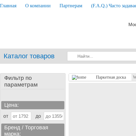
Главная
О компании
Партнерам
(F.A.Q.) Часто задав
Мос
Каталог товаров
Фильтр по
Паркетная доска
W
параметрам
Цена:
от
до
Бренд / Торговая
марка: