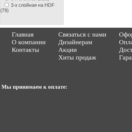
3-х слойная на HDF
(79)
Copyright © 2014-2026 Parquet-pol.ru. Разработка
|
поддержка
Qwer
Главная
Связаться с нами
Офор
|
ItCompany
Продвижение сайтов by «ВзлЁт»
О компании
Дизайнерам
Опл
Контакты
Акции
Дост
Хиты продаж
Гар
Мы принимаем к оплате: