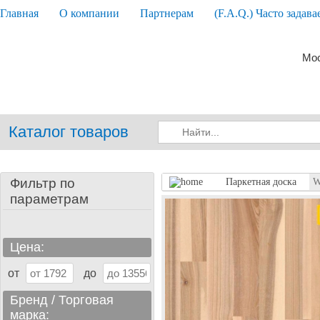
Главная
О компании
Партнерам
(F.A.Q.) Часто задав
Мос
Каталог товаров
Фильтр по
Паркетная доска
W
параметрам
Цена:
от
до
Бренд / Торговая
марка: