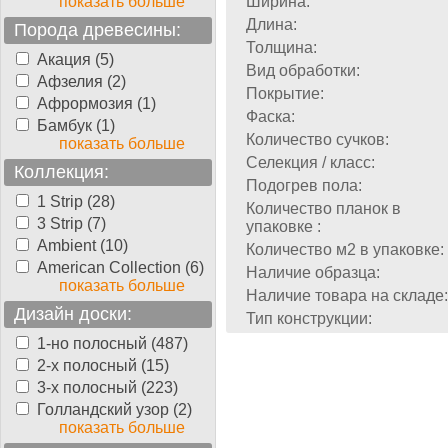
показать больше
Ширина:
Длина:
Порода древесины:
Толщина:
Акация (5)
Вид обработки:
Афзелия (2)
Покрытие:
Афрормозия (1)
Фаска:
Бамбук (1)
Количество сучков:
показать больше
Селекция / класс:
Коллекция:
Подогрев пола:
1 Strip (28)
Количество планок в
3 Strip (7)
упаковке :
Ambient (10)
Количество м2 в упаковке:
American Collection (6)
Наличие образца:
показать больше
Наличие товара на складе:
Дизайн доски:
Тип конструкции:
1-но полосный (487)
2-х полосный (15)
3-х полосный (223)
Голландский узор (2)
показать больше