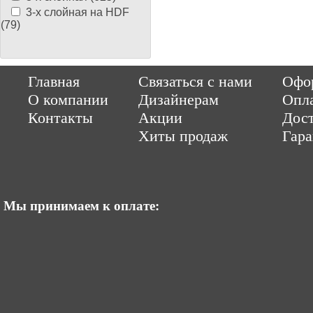
3-х слойная на HDF
(79)
Copyright © 2014-2026 Parquet-pol.ru. Разработка
|
поддержка
Qwer
Главная
Связаться с нами
Офор
|
ItCompany
Продвижение сайтов by «ВзлЁт»
О компании
Дизайнерам
Опл
Контакты
Акции
Дост
Хиты продаж
Гар
Мы принимаем к оплате: