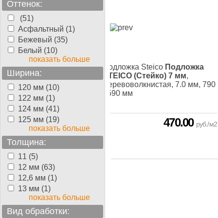
Оттенок:
(51)
Асфальтный (1)
Бежевый (35)
Белый (10)
показать больше
жка Steico
Подложка
Подложка Steico
Подложка
Ширина:
O (Стейко) 4 мм
,
STEICO (Стейко) 7 мм
,
оволкнистая, 4,0 мм, 790
Деревоволкнистая, 7.0 мм, 790
120 мм (10)
 мм
- 590 мм
122 мм (1)
124 мм (41)
125 мм (19)
306.00
470.00
руб./м2
руб./м2
показать больше
Толщина:
11 (5)
12 мм (63)
12,6 мм (1)
13 мм (1)
показать больше
Вид обработки: