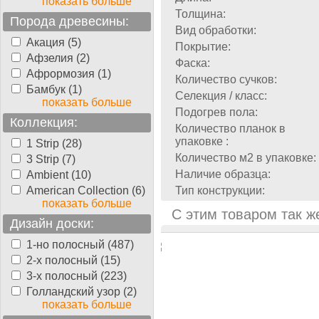
показать больше
Толщина:
Порода древесины:
Вид обработки:
Акация (5)
Покрытие:
Афзелия (2)
Фаска:
Афрормозия (1)
Количество сучков:
Бамбук (1)
Селекция / класс:
показать больше
Подогрев пола:
Коллекция:
Количество планок в
упаковке :
1 Strip (28)
Количество м2 в упаковке:
3 Strip (7)
Наличие образца:
Ambient (10)
American Collection (6)
Тип конструкции:
показать больше
С этим товаром так ж
Дизайн доски:
1-но полосный (487)
2-х полосный (15)
3-х полосный (223)
Голландский узор (2)
показать больше