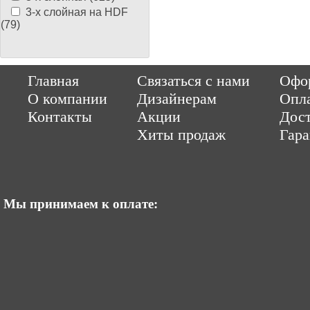
3-х слойная на HDF
(79)
Copyright © 2014-2026 Parquet-pol.ru. Разработка
|
поддержка
Qwer
Главная
Связаться с нами
Офор
|
ItCompany
Продвижение сайтов by «ВзлЁт»
О компании
Дизайнерам
Опл
Контакты
Акции
Дост
Хиты продаж
Гар
Мы принимаем к оплате: