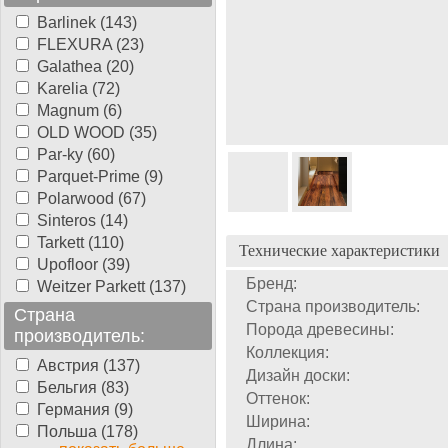
Barlinek (143)
FLEXURA (23)
Galathea (20)
Karelia (72)
Magnum (6)
OLD WOOD (35)
Par-ky (60)
Parquet-Prime (9)
Polarwood (67)
Sinteros (14)
Tarkett (110)
Технические характеристики
Upofloor (39)
Бренд:
Weitzer Parkett (137)
Страна производитель:
Страна
Порода древесины:
производитель:
Коллекция:
Австрия (137)
Дизайн доски:
Бельгия (83)
Оттенок:
Германия (9)
Ширина:
Польша (178)
Длина: