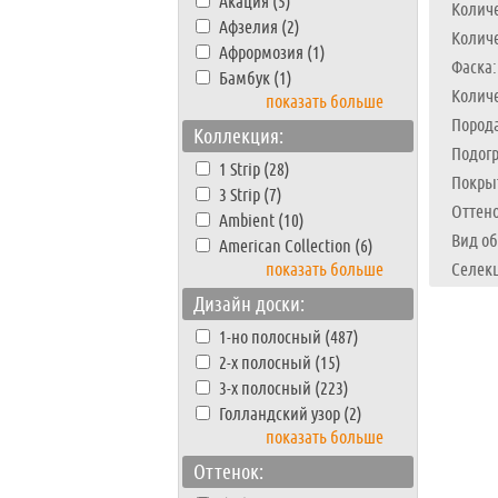
Акация (5)
Количе
Афзелия (2)
Количе
Афрормозия (1)
Фаска:
Бамбук (1)
Количе
показать больше
Пород
Коллекция:
Подогр
1 Strip (28)
Покры
3 Strip (7)
Оттено
Ambient (10)
Вид об
American Collection (6)
показать больше
Селекц
Дизайн доски:
1-но полосный (487)
2-х полосный (15)
3-х полосный (223)
Голландский узор (2)
показать больше
Оттенок: