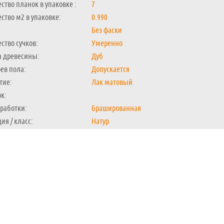
ство планок в упаковке :
7
ство м2 в упаковке:
0.990
Без фаски
ство сучков:
Умеренно
а древесины:
Дуб
ев пола:
Допускается
тие:
Лак матовый
к:
работки:
Брашированная
ия / класс:
Натур