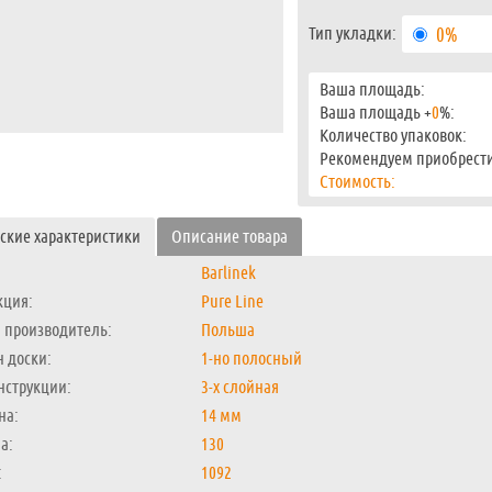
Тип укладки:
0%
Ваша площадь:
Ваша площадь +
0
%:
Количество упаковок:
Рекомендуем приобрести
Стоимость:
ские характеристики
Описание товара
Barlinek
кция:
Pure Line
 производитель:
Польша
 доски:
1-но полосный
нструкции:
3-х слойная
на:
14 мм
а:
130
:
1092