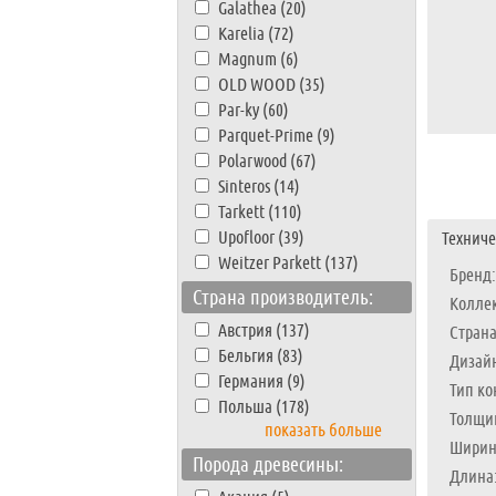
Galathea (20)
Karelia (72)
Magnum (6)
OLD WOOD (35)
Par-ky (60)
Parquet-Prime (9)
Polarwood (67)
Sinteros (14)
Tarkett (110)
Upofloor (39)
Техниче
Weitzer Parkett (137)
Бренд:
Страна производитель:
Колле
Австрия (137)
Страна
Бельгия (83)
Дизайн
Германия (9)
Тип ко
Польша (178)
Толщи
показать больше
Ширин
Порода древесины:
Длина