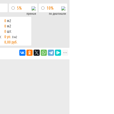
5%
10%
прямая
по диагонали
0
м2
0
м2
0
шт.
:
0
уп.
0
м2
0,00
руб.