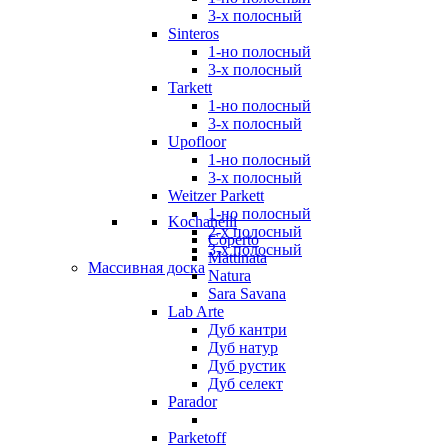
3-х полосный
Sinteros
1-но полосный
3-х полосный
Tarkett
1-но полосный
3-х полосный
Upofloor
1-но полосный
3-х полосный
Weitzer Parkett
1-но полосный
Kochanelli
2-х полосный
Coperto
3-х полосный
Mattinata
Массивная доска
Natura
Sara Savana
Lab Arte
Дуб кантри
Дуб натур
Дуб рустик
Дуб селект
Parador
Parketoff