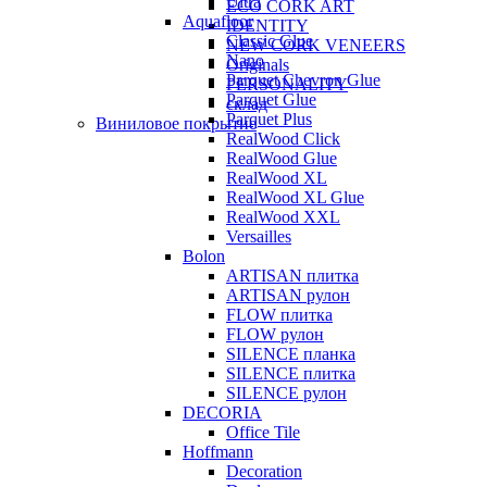
Ultra
ECO CORK ART
Aquafloor
IDENTITY
Classic Glue
NEW CORK VENEERS
Nano
Originals
Parquet Chevron Glue
PERSONALITY
Parquet Glue
склад
Parquet Plus
Виниловое покрытие
RealWood Click
RealWood Glue
RealWood XL
RealWood XL Glue
RealWood XXL
Versailles
Bolon
ARTISAN плитка
ARTISAN рулон
FLOW плитка
FLOW рулон
SILENCE планка
SILENCE плитка
SILENCE рулон
DECORIA
Office Tile
Hoffmann
Decoration