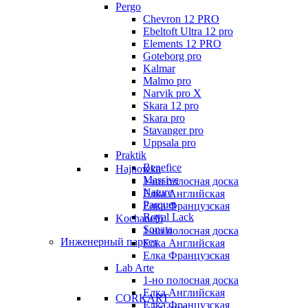
Pergo
Chevron 12 PRO
Ebeltoft Ultra 12 pro
Elements 12 PRO
Goteborg pro
Kalmar
Malmo pro
Narvik pro X
Skara 12 pro
Skara pro
Stavanger pro
Uppsala pro
Praktik
Benefice
Hajnowka
Massive
1-но полосная доска
Nature
Елка Английская
Parquet
Елка Французская
Royal Lack
Kochanelli
Sonata
1-но полосная доска
Инженерный паркет
Елка Английская
Елка Французская
Lab Arte
1-но полосная доска
Елка Английская
CORKART
Елка Французская