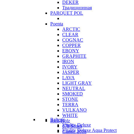
DEKER
Традиционная
PARQUET POL
Poenta
ARCTIC
CLEAR
COGNAC
COPPER
EBONY
GRAPHITE
IRON
IVORY
JASPER
LAVA
LIGHT GRAY
NEUTRAL
SMOKED
STONE
TERRA
VULKANO
WHITE
Balterio
Rich-Holz
Vitality Deluxe
678 Series
Vitality Deluxe Aqua Protect
Classic 2018