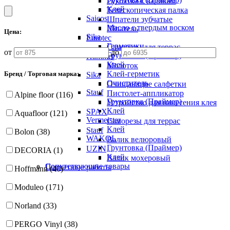
Рукоятка к валикам
Клей
Телескопическая палка
Saicos
Шпатели зубчатые
Масло с твердым воском
Шпатель
Цена:
Sika
Eurotec
Герметики
Саморезы для террас
от
до
Грунтовка (Праймер)
Hammer
Клей
Молоток
Клей-герметик
Бренд / Торговая марка:
Sika
Очиститель
Очищающие салфетки
Stauf
Пистолет-аппликатор
Alpine floor (116)
Грунтовка (Праймер)
Устройство для нанесения клея
Клей
SPAX
Aquafloor (121)
Vermeister
Саморезы для террас
Клей
Stauf
Bolon (38)
WAKOL
Валик велюровый
Грунтовка (Праймер)
UZIN
DECORIA (1)
Клей
Валик мохеровый
Сопутствующие товары
Паркетные работы
Hoffmann (40)
Moduleo (171)
Norland (33)
PERGO Vinyl (38)