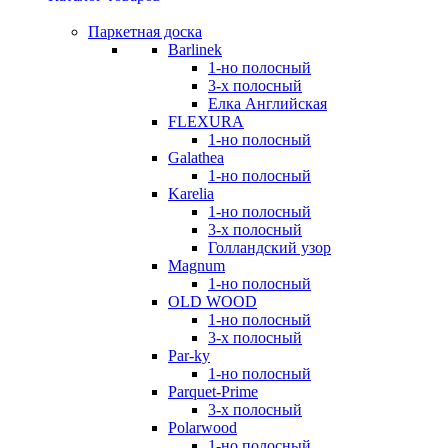
Паркетная доска
Barlinek
1-но полосный
3-х полосный
Елка Английская
FLEXURA
1-но полосный
Galathea
1-но полосный
Karelia
1-но полосный
3-х полосный
Голландский узор
Magnum
1-но полосный
OLD WOOD
1-но полосный
3-х полосный
Par-ky
1-но полосный
Parquet-Prime
3-х полосный
Polarwood
1-но полосный