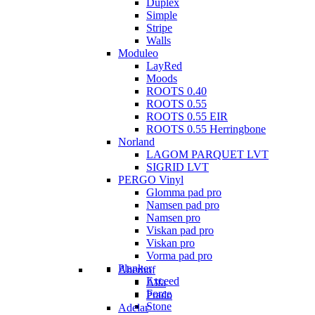
Duplex
Simple
Stripe
Walls
Moduleo
LayRed
Moods
ROOTS 0.40
ROOTS 0.55
ROOTS 0.55 EIR
ROOTS 0.55 Herringbone
Norland
LAGOM PARQUET LVT
SIGRID LVT
PERGO Vinyl
Glomma pad pro
Namsen pad pro
Namsen pro
Viskan pad pro
Viskan pro
Vorma pad pro
Planker
Aberhof
Exceed
Alfa
Force
Prado
Stone
Adelar