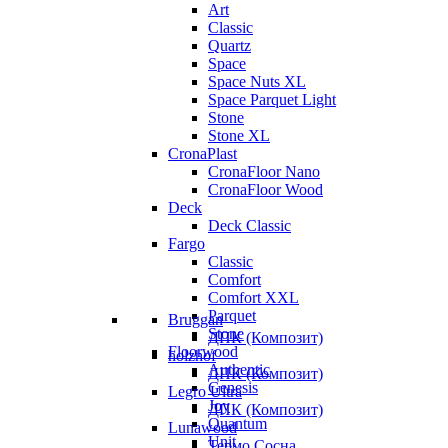
Art
Classic
Quartz
Space
Space Nuts XL
Space Parquet Light
Stone
Stone XL
CronaPlast
CronaFloor Nano
CronaFloor Wood
Deck
Deck Classic
Fargo
Classic
Comfort
Comfort XXL
Parquet
Bruggan
Stone
ДПК (Композит)
Floorwood
holzhof
Authentic
ДПК (Композит)
Genesis
Legro Ultra
Joy
ДПК (Композит)
Quantum
Lunawood
Unit
Термо Сосна