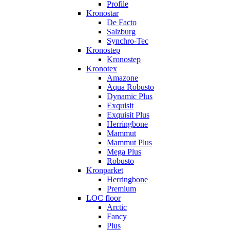
Profile
Kronostar
De Facto
Salzburg
Synchro-Tec
Kronostep
Kronostep
Kronotex
Amazone
Aqua Robusto
Dynamic Plus
Exquisit
Exquisit Plus
Herringbone
Mammut
Mammut Plus
Mega Plus
Robusto
Kronparket
Herringbone
Premium
LOC floor
Arctic
Fancy
Plus