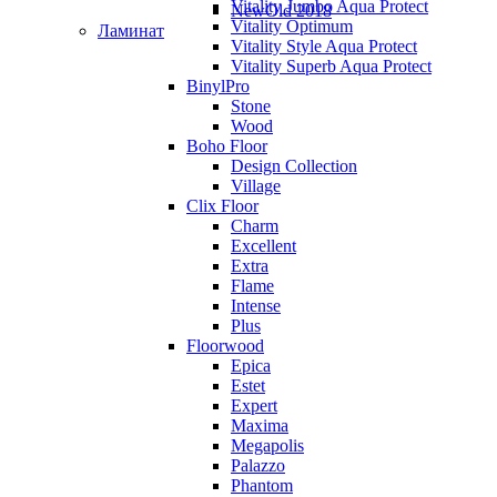
Vitality Jumbo Aqua Protect
NewOld 2018
Vitality Optimum
Ламинат
Vitality Style Aqua Protect
Vitality Superb Aqua Protect
BinylPro
Stone
Wood
Boho Floor
Design Collection
Village
Clix Floor
Charm
Excellent
Extra
Flame
Intense
Plus
Floorwood
Epica
Estet
Expert
Maxima
Megapolis
Palazzo
Phantom