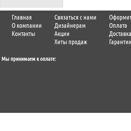
Copyright © 2014-2026 Parquet-pol.ru. Разработка
Qwer
|
поддержка
ItCompany
|
Главная
Связаться с нами
Оформит
Продвижение сайтов by «ВзлЁт»
О компании
Дизайнерам
Оплата
Контакты
Акции
Доставк
Хиты продаж
Гаранти
Мы принимаем к оплате: