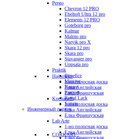
Pergo
Chevron 12 PRO
Ebeltoft Ultra 12 pro
Elements 12 PRO
Goteborg pro
Kalmar
Malmo pro
Narvik pro X
Skara 12 pro
Skara pro
Stavanger pro
Uppsala pro
Praktik
Benefice
Hajnowka
Massive
1-но полосная доска
Nature
Елка Английская
Parquet
Елка Французская
Royal Lack
Kochanelli
Sonata
1-но полосная доска
Инженерный паркет
Елка Английская
Елка Французская
Lab Arte
1-но полосная доска
Елка Английская
CORKART
Елка Французская