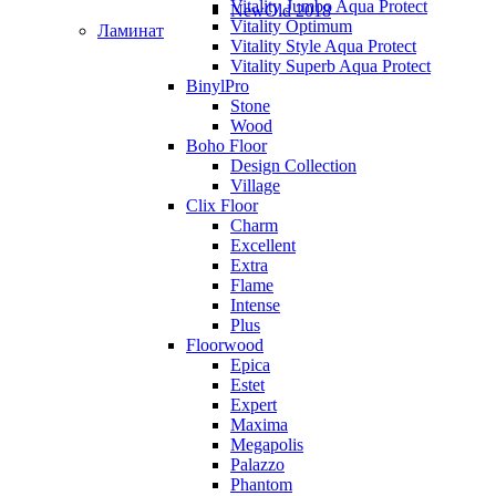
Vitality Jumbo Aqua Protect
NewOld 2018
Vitality Optimum
Ламинат
Vitality Style Aqua Protect
Vitality Superb Aqua Protect
BinylPro
Stone
Wood
Boho Floor
Design Collection
Village
Clix Floor
Charm
Excellent
Extra
Flame
Intense
Plus
Floorwood
Epica
Estet
Expert
Maxima
Megapolis
Palazzo
Phantom