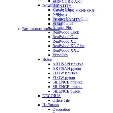
Ultra
ECO CORK ART
Aquafloor
IDENTITY
Classic Glue
NEW CORK VENEERS
Nano
Originals
Parquet Chevron Glue
PERSONALITY
Parquet Glue
склад
Parquet Plus
Виниловое покрытие
RealWood Click
RealWood Glue
RealWood XL
RealWood XL Glue
RealWood XXL
Versailles
Bolon
ARTISAN плитка
ARTISAN рулон
FLOW плитка
FLOW рулон
SILENCE планка
SILENCE плитка
SILENCE рулон
DECORIA
Office Tile
Hoffmann
Decoration