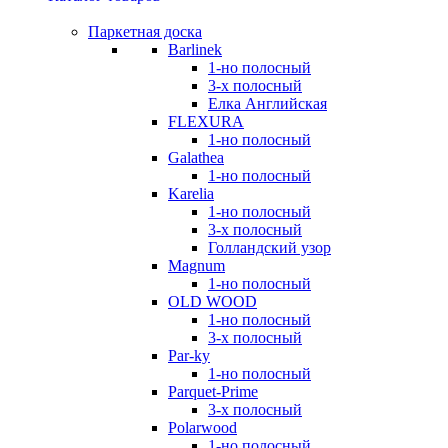
Паркетная доска
Barlinek
1-но полосный
3-х полосный
Елка Английская
FLEXURA
1-но полосный
Galathea
1-но полосный
Karelia
1-но полосный
3-х полосный
Голландский узор
Magnum
1-но полосный
OLD WOOD
1-но полосный
3-х полосный
Par-ky
1-но полосный
Parquet-Prime
3-х полосный
Polarwood
1-но полосный