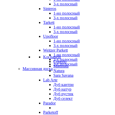
3-х полосный
Sinteros
1-но полосный
3-х полосный
Tarkett
1-но полосный
3-х полосный
Upofloor
1-но полосный
3-х полосный
Weitzer Parkett
1-но полосный
Kochanelli
2-х полосный
Coperto
3-х полосный
Mattinata
Массивная доска
Natura
Sara Savana
Lab Arte
Дуб кантри
Дуб натур
Дуб рустик
Дуб селект
Parador
Parketoff