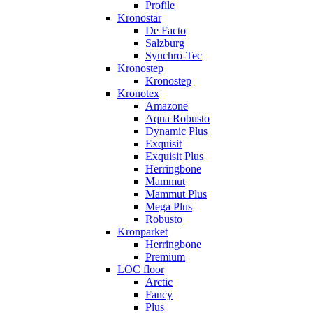
Profile
Kronostar
De Facto
Salzburg
Synchro-Tec
Kronostep
Kronostep
Kronotex
Amazone
Aqua Robusto
Dynamic Plus
Exquisit
Exquisit Plus
Herringbone
Mammut
Mammut Plus
Mega Plus
Robusto
Kronparket
Herringbone
Premium
LOC floor
Arctic
Fancy
Plus