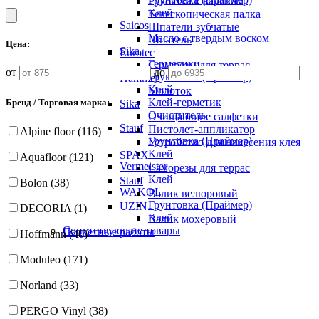
Рукоятка к валикам
Клей
Телескопическая палка
Saicos
Шпатели зубчатые
Масло с твердым воском
Шпатель
Цена:
Sika
Eurotec
Герметики
Саморезы для террас
от
до
Грунтовка (Праймер)
Hammer
Клей
Молоток
Клей-герметик
Бренд / Торговая марка:
Sika
Очиститель
Очищающие салфетки
Stauf
Пистолет-аппликатор
Alpine floor (116)
Грунтовка (Праймер)
Устройство для нанесения клея
Клей
SPAX
Aquafloor (121)
Vermeister
Саморезы для террас
Клей
Stauf
Bolon (38)
WAKOL
Валик велюровый
Грунтовка (Праймер)
UZIN
DECORIA (1)
Клей
Валик мохеровый
Сопутствующие товары
Паркетные работы
Hoffmann (40)
Moduleo (171)
Norland (33)
PERGO Vinyl (38)