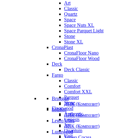
Art
Classic
Quartz
Space
Space Nuts XL
Space Parquet Light
Stone
Stone XL
CronaPlast
CronaFloor Nano
CronaFloor Wood
Deck
Deck Classic
Fargo
Classic
Comfort
Comfort XXL
Parquet
Bruggan
Stone
ДПК (Композит)
Floorwood
holzhof
Authentic
ДПК (Композит)
Genesis
Legro Ultra
Joy
ДПК (Композит)
Quantum
Lunawood
Unit
Термо Сосна