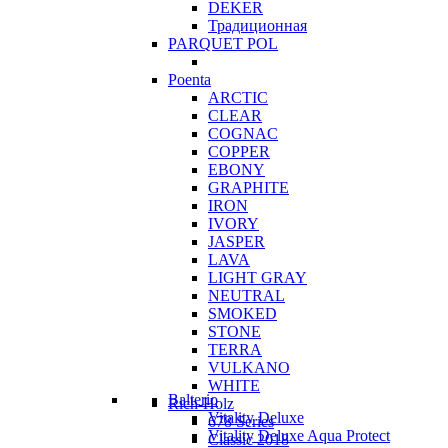
DEKER
Традиционная
PARQUET POL
Poenta
ARCTIC
CLEAR
COGNAC
COPPER
EBONY
GRAPHITE
IRON
IVORY
JASPER
LAVA
LIGHT GRAY
NEUTRAL
SMOKED
STONE
TERRA
VULKANO
WHITE
Balterio
Rich-Holz
Vitality Deluxe
678 Series
Vitality Deluxe Aqua Protect
Classic 2018