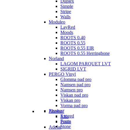
Duplex
Simple
Stripe
Walls
Moduleo
LayRed
Moods
ROOTS 0.40
ROOTS 0.55
ROOTS 0.55 EIR
ROOTS 0.55 Herringbone
Norland
LAGOM PARQUET LVT
SIGRID LVT
PERGO Vinyl
Glomma pad pro
Namsen pad pro
Namsen pro
Viskan pad pro
Viskan pro
Vorma pad pro
Planker
Aberhof
Exceed
Alfa
Force
Prado
Stone
Adelar