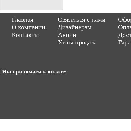
Copyright © 2014-2026 Parquet-pol.ru. Разработка
|
поддержка
Qwer
Главная
Связаться с нами
Офор
|
ItCompany
Продвижение сайтов by «ВзлЁт»
О компании
Дизайнерам
Опл
Контакты
Акции
Дост
Хиты продаж
Гар
Мы принимаем к оплате: