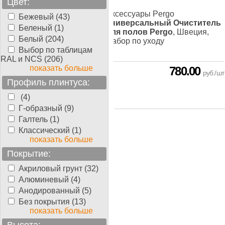
Цвет:
суары Pergo
Набор для
Аксессуары Pergo
Бежевый (43)
ки Pergo
, Швеция,
Универсальный Очиститель
Беленый (1)
 для укладки
для полов Pergo
, Швеция,
Белый (204)
Набор по уходу
Выбор по таблицам
RAL и NCS (206)
показать больше
966.00
780.00
руб./шт
руб./шт
Профиль плинтуса:
(4)
Г-образный (9)
Галтель (1)
Классический (1)
показать больше
Покрытие:
Акриловый грунт (32)
Алюминевый (4)
Анодированный (5)
Без покрытия (13)
показать больше