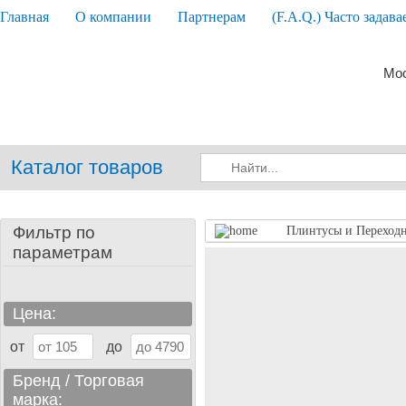
Главная
О компании
Партнерам
(F.A.Q.) Часто задав
Мос
Каталог товаров
Фильтр по
Плинтусы и Переход
параметрам
Цена:
от
до
Бренд / Торговая
марка: