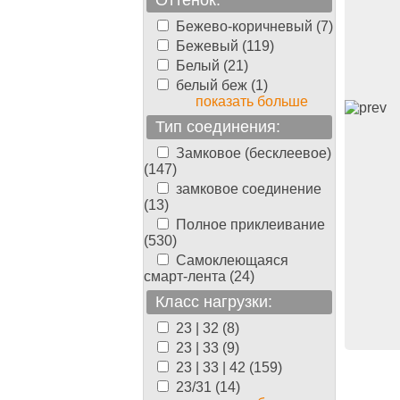
Оттенок:
Бежево-коричневый (7)
Бежевый (119)
Белый (21)
белый беж (1)
показать больше
Тип соединения:
Замковое (бесклеевое)
(147)
erger-
замковое соединение
нная
(13)
ger Primer
Полное приклеивание
а (Праймер),
(530)
одная, 5 кг,
й
Самоклеющаяся
смарт-лента (24)
0.00
руб./банка
Класс нагрузки:
23 | 32 (8)
23 | 33 (9)
23 | 33 | 42 (159)
23/31 (14)