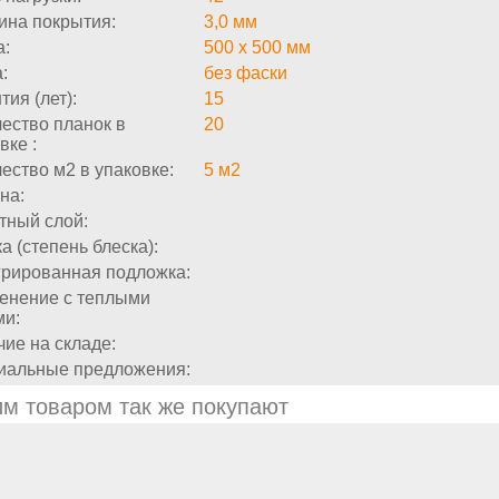
ина покрытия:
3,0 мм
а:
500 х 500 мм
:
без фаски
тия (лет):
15
ество планок в
20
вке :
ество м2 в упаковке:
5 м2
на:
тный слой:
а (степень блеска):
грированная подложка:
енение с теплыми
ми:
ие на складе:
иальные предложения:
им товаром так же покупают