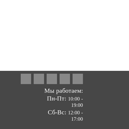
ие сайтов by «ВзлЁт»
Мы работаем:
Пн-Пт:
10:00 -
19:00
Сб-Вс:
12:00 -
17:00