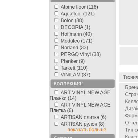
Alpine floor (116)
Aquafloor (121)
Bolon (38)
DECORIA (1)
Hoffmann (40)
Moduleo (171)
Norland (33)
PERGO Vinyl (38)
Planker (9)
Tarkett (110)
VINILAM (37)
Технич
Коллекция:
Брен
ART VINYL NEW AGE
Стран
Планки (14)
Колле
ART VINYL NEW AGE
Дизай
Плитка (6)
Форм
ARTISAN плитка (6)
Оттен
ARTISAN рулон (8)
показать больше
Тип с
Класс