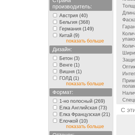
Страна
Толщ
производитель:
Длин
Австрия (40)
Фаска
Бельгия (368)
Гаран
Германия (149)
Колич
Китай (9)
упако
показать больше
Колич
Дизайн:
Шири
Бетон (3)
Защи
Венге (1)
Оптик
Вишня (1)
Инте
ГОЛД (1)
Прим
показать больше
пола
Формат:
Налич
Спец
1-но полосный (269)
Елка Английская (73)
С эт
Елка Французская (21)
Елочкой (10)
показать больше