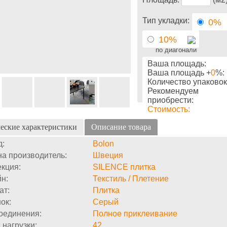
Тип укладки:
0%
10%
по диагонали
Ваша площадь:
Ваша площадь +
0
%:
Количество упаковок
Рекомендуем
приобрести:
Стоимость:
еские характеристики
Описание товара
д:
Bolon
а производитель:
Швеция
кция:
SILENCE плитка
н:
Текстиль / Плетение
ат:
Плитка
ок:
Серый
оединения:
Полное приклеивание
 нагрузки:
42