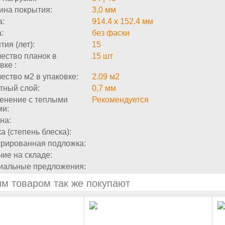
ина покрытия:
3,0 мм
а:
914.4 х 152.4 мм
:
без фаски
тия (лет):
15
ество планок в
15 шт
вке :
ество м2 в упаковке:
2.09 м2
тный слой:
0,7 мм
енение с теплыми
Рекомендуется
ми:
на:
а (степень блеска):
грированная подложка:
ие на складе:
иальные предложения:
им товаром так же покупают