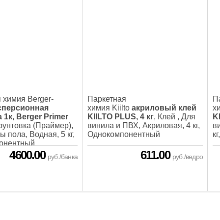
 химия Berger-
Паркетная
П
сперсионная
химия Kiilto
акриловый клей
хи
 1к, Berger Primer
KIILTO PLUS, 4 кг
, Клей , Для
K
Грунтовка (Праймер),
винила и ПВХ, Акриловая, 4 кг,
в
 пола, Водная, 5 кг,
Однокомпонентный
к
онентный
4600.00
611.00
руб./банка
руб./ведро