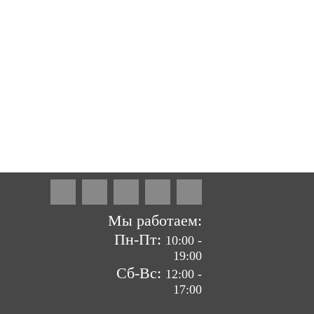
ие сайтов by «ВзлЁт»
Мы работаем:
Пн-Пт:
10:00 -
19:00
Сб-Вс:
12:00 -
17:00