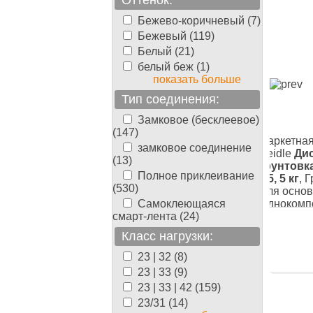
Оттенок:
Бежево-коричневый (7)
Бежевый (119)
Белый (21)
белый беж (1)
показать больше
Тип соединения:
Замковое (бесклеевое)
(147)
Паркетная химия Berger-
Паркетная
замковое соединение
овый клей
Seidle
Дисперсионный клей
Seidle
Ди
(13)
лей , Для
для ПВХ BergerBond D1U, 14
грунтовка
Полное приклеивание
иловая, 3 л,
кг
, Клей , Для винила и ПВХ,
D5, 5 кг
, 
(530)
й
Дисперсионная, 14 кг,
Для основы
Однокомпонентный
Самоклеющаяся
Однокомп
смарт-лента (24)
0.50
16400.00
руб./ведро
руб./
Класс нагрузки:
ведро
23 | 32 (8)
23 | 33 (9)
23 | 33 | 42 (159)
23/31 (14)