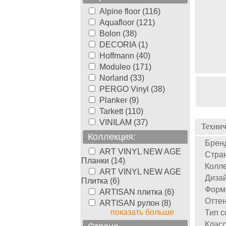
Alpine floor (116)
Aquafloor (121)
Bolon (38)
DECORIA (1)
Hoffmann (40)
Moduleo (171)
Norland (33)
PERGO Vinyl (38)
Planker (9)
Tarkett (110)
VINILAM (37)
Технич
Коллекция:
Брен
ART VINYL NEW AGE
Стран
Планки (14)
Колле
ART VINYL NEW AGE
Дизай
Плитка (6)
Форм
ARTISAN плитка (6)
Оттен
ARTISAN рулон (8)
показать больше
Тип с
Класс