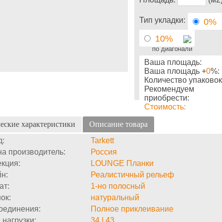
Тип укладки:
0%
10%
по диагонали
Ваша площадь:
Ваша площадь +
0
%:
Количество упаковок
Рекомендуем
приобрести:
Стоимость:
еские характеристики
Описание товара
д:
Tarkett
а производитель:
Россия
кция:
LOUNGE Планки
н:
Реалистичный рельеф
ат:
1-но полосный
ок:
натуральный
оединения:
Полное приклеивание
 нагрузки:
34 | 43