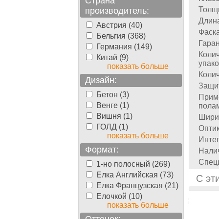
Страна
Толщ
производитель:
Длин
Австрия (40)
Фаска
Бельгия (368)
Гаран
Германия (149)
Колич
Китай (9)
упако
показать больше
Колич
Дизайн:
Защи
Бетон (3)
Прим
Венге (1)
пола
Вишня (1)
Шири
ГОЛД (1)
Оптик
показать больше
Инте
Формат:
Налич
Спец
1-но полосный (269)
Елка Английская (73)
С эт
Елка Французская (21)
Елочкой (10)
показать больше