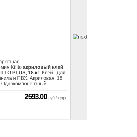
аркетная
мия Kiilto
акриловый клей
IILTO PLUS, 18 кг
, Клей , Для
инила и ПВХ, Акриловая, 18
г, Однокомпонентный
2593.00
руб./ведро