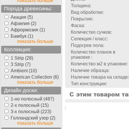
показать больше
Толщина:
Порода древесины:
Вид обработки:
Акация (5)
Покрытие:
Афзелия (2)
Фаска:
Афрормозия (1)
Количество сучков:
Бамбук (1)
Селекция / класс:
показать больше
Подогрев пола:
Коллекция:
Количество планок в
упаковке :
1 Strip (28)
Количество м2 в упаковке:
3 Strip (7)
Наличие образца:
Ambient (10)
American Collection (6)
Наличие товара на складе:
показать больше
Тип конструкции:
Дизайн доски:
С этим товаром т
1-но полосный (487)
2-х полосный (15)
3-х полосный (223)
Голландский узор (2)
показать больше