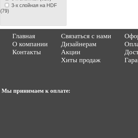
3-х слойная на HDF
(79)
Copyright © 2014-2026 Parquet-pol.ru. Разработка
|
поддержка
Qwer
Главная
Связаться с нами
Офор
|
ItCompany
Продвижение сайтов by «ВзлЁт»
О компании
Дизайнерам
Опл
Контакты
Акции
Дост
Хиты продаж
Гар
Мы принимаем к оплате: