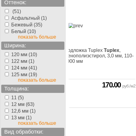
Оттенок:
(51)
Асфальтный (1)
Бежевый (35)
Белый (10)
показать больше
Ширина:
жка Tuplex
Подложка
Подложка Tuplex
Tuplex
,
120 мм (10)
x Profesional 3 mm
,
Пенополиэстирол, 3,0 мм, 110-
олиэстирол, 3,0 мм, 1100
122 мм (1)
3000 мм
0 мм
124 мм (41)
125 мм (19)
показать больше
190.00
170.00
руб./м2
руб./м2
Толщина:
11 (5)
12 мм (63)
12,6 мм (1)
13 мм (1)
показать больше
Вид обработки: